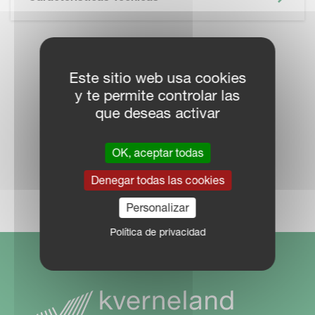
LOCALICE UN
Este sitio web usa cookies
DISTRIBUIDOR
y te permite controlar las
que deseas activar
OK, aceptar todas
Denegar todas las cookies
RED COMERCIAL
Personalizar
Política de privacidad