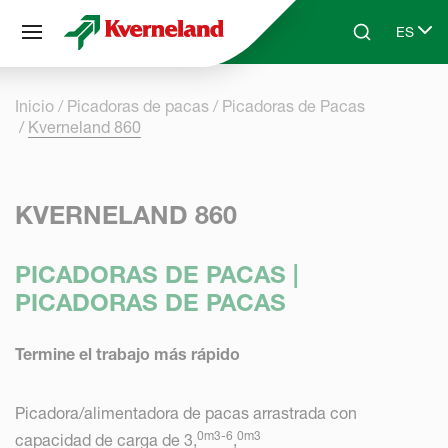
Panel de gestión de cookies
ES
Skip to main content
Search
Select 
Inicio
Picadoras de pacas
Picadoras de Pacas
Kverneland 860
KVERNELAND 860
PICADORAS DE PACAS |
PICADORAS DE PACAS
Termine el trabajo más rápido
Picadora/alimentadora de pacas arrastrada con
0m3-6
0m3
capacidad de carga de 3,
,