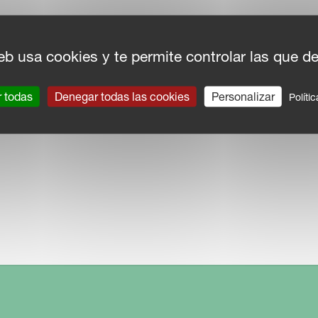
a FlexiWrap (lista de precios aparte) Los
ución para el empacado y encintado
eb usa cookies y te permite controlar las que d
intado de alta velocidad garantiza que el
ente paca esté lista, para una operación
r todas
Denegar todas las cookies
Personalizar
Políti