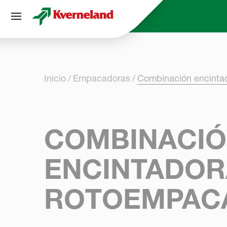
Panel de gestión de cookies
Inicio
Empacadoras
Combinación encinta
COMBINACI
ENCINTADOR
ROTOEMPAC