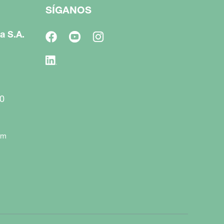
SÍGANOS
a S.A.
0
om