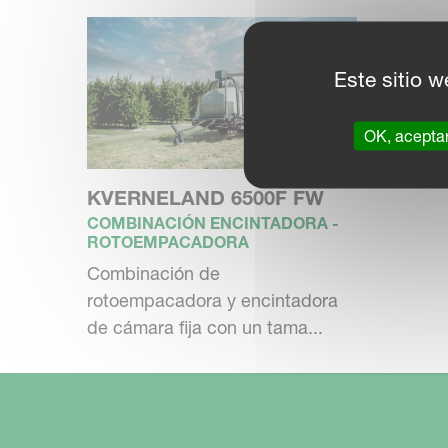
Combinación de empacadora y encintador
modelos FlexiWrap ofrecen la mejor sol
Este sitio w
integrados en una sola operación. El enc
encintado finalice antes de que la sigui
OK, acepta
rápida y eficaz con una sola persona.
KVERNELAND 6500F FW
COMBINACIÓN ENCINTADORA -
ROTOEMPACADORA
Combinación de
rotoempacadora y encintadora
de cámara fija con un tama...