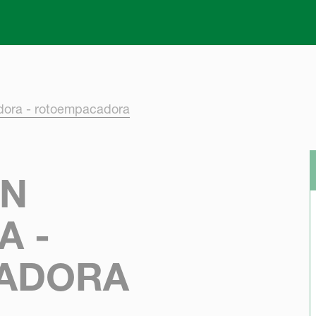
Skip to main content
dora - rotoempacadora
ÓN
A -
ADORA