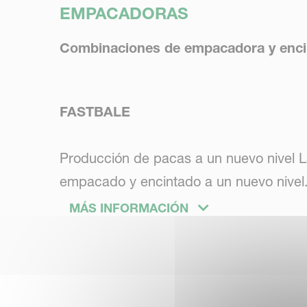
EMPACADORAS
Combinaciones de empacadora y enci
FASTBALE
Producción de pacas a un nuevo nivel La
empacado y encintado a un nuevo nivel. 
tiempo de inactividad de los sistemas 
MÁS INFORMACIÓN
la productividad.
FLEXIWRAP