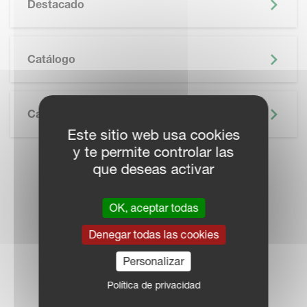
Destacado
SKIP BROCHURE
Catálogo
Características Técnicas
Este sitio web usa cookies
y te permite controlar las
que deseas activar
LOCALICE UN
DISTRIBUIDOR
OK, aceptar todas
Denegar todas las cookies
Personalizar
Política de privacidad
RED COMERCIAL