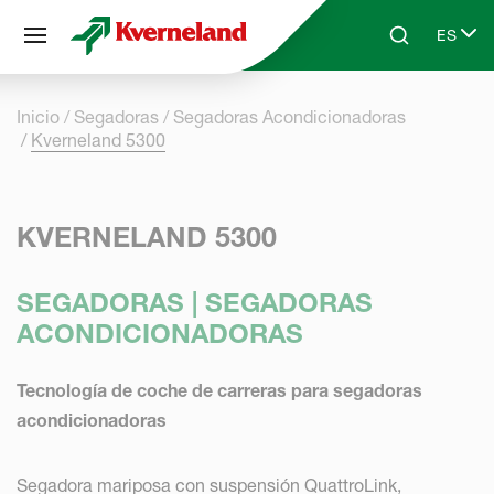
Panel de gestión de cookies
ES
Skip to main content
Search
Select 
Inicio
Segadoras
Segadoras Acondicionadoras
Kverneland 5300
KVERNELAND 5300
SEGADORAS | SEGADORAS
ACONDICIONADORAS
Tecnología de coche de carreras para segadoras
acondicionadoras
Segadora mariposa con suspensión QuattroLink,