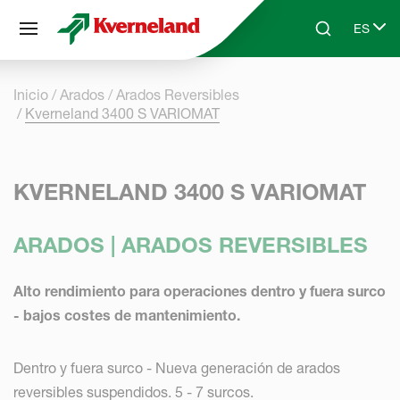
Panel de gestión de cookies
ES
Skip to main content
Search
Select 
Inicio
Arados
Arados Reversibles
Kverneland 3400 S VARIOMAT
KVERNELAND 3400 S VARIOMAT
ARADOS | ARADOS REVERSIBLES
Alto rendimiento para operaciones dentro y fuera surco
- bajos costes de mantenimiento.
Dentro y fuera surco - Nueva generación de arados
reversibles suspendidos. 5 - 7 surcos.