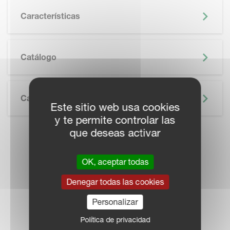
Características
SKIP BROCHURE
Catálogo
Características Técnicas
Este sitio web usa cookies
y te permite controlar las
que deseas activar
LOCALICE UN
OK, aceptar todas
DISTRIBUIDOR
Denegar todas las cookies
Personalizar
Política de privacidad