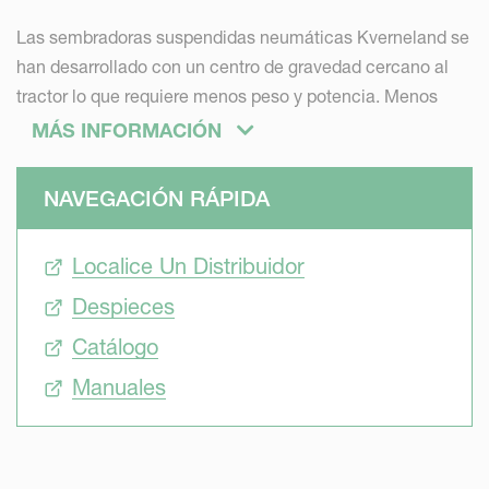
Las sembradoras suspendidas neumáticas Kverneland se
han desarrollado con un centro de gravedad cercano al
tractor lo que requiere menos peso y potencia. Menos
potencia necesaria significa ahorro en costes de
MÁS INFORMACIÓN
combustible.
NAVEGACIÓN RÁPIDA
Localice Un Distribuidor
Inteligencia
Despieces
El objetivo es una sembradora fácil de calibrar, dirigir y
Catálogo
controlar. Se puede confiar en los sistemas ISOBUS de
Manuales
Kverneland y concentrarse en la explotación.
Precisión