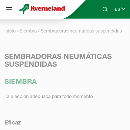
Panel de gestión de cookies
ES
Skip to main content
Search
Select 
Inicio
Siembra
Sembradoras neumáticas suspendidas
SEMBRADORAS NEUMÁTICAS
SUSPENDIDAS
SIEMBRA
La elección adecuada para todo momento
Eficaz