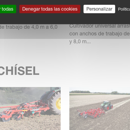
KVERNELAND TURBO
NELAND TURBO F
T
r todas
Denegar todas las cookies
Personalizar
Políti
ADORES
CULTIVADORES
dor universal plegable con
Cultivador universal arras
e trabajo de 4,0 m a 6,0
con anchos de trabajo de
y 8,0 m...
CHÍSEL