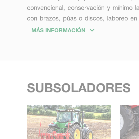
convencional, conservación y mínimo la
con brazos, púas o discos, laboreo en
consolidación. El objetivo de los equip
MÁS INFORMACIÓN
una estructura del suelo óptimos y so
plantas, la biodiversidad y el almacena
SUBSOLADORES