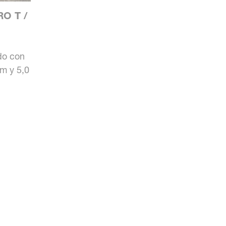
O T /
do con
m y 5,0