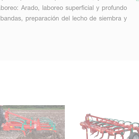
boreo: Arado, laboreo superficial y profundo
 bandas, preparación del lecho de siembra y
os de laboreo es crear o mantener un estado y
stenibles para el mejor crecimiento de las
miento de CO2.