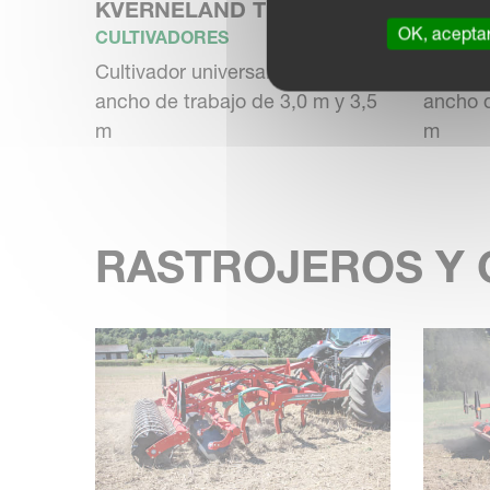
KVERNELAND TURBO
KVER
OK, acepta
CULTIVADORES
CULTIV
Cultivador universal rígido con
Cultiva
ancho de trabajo de 3,0 m y 3,5
ancho d
m
m
RASTROJEROS Y 