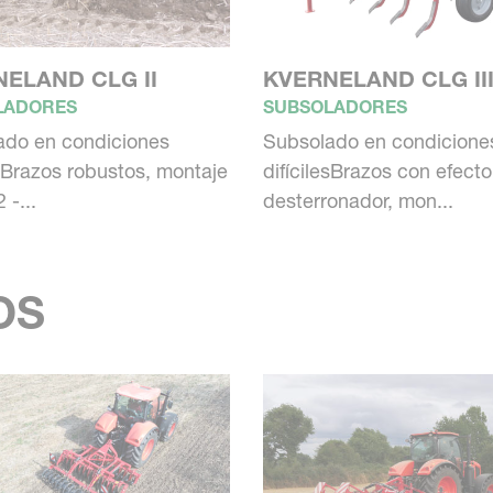
ELAND CLG II
KVERNELAND CLG II
LADORES
SUBSOLADORES
ado en condiciones
Subsolado en condicione
esBrazos robustos, montaje
difícilesBrazos con efecto
 -...
desterronador, mon...
OS