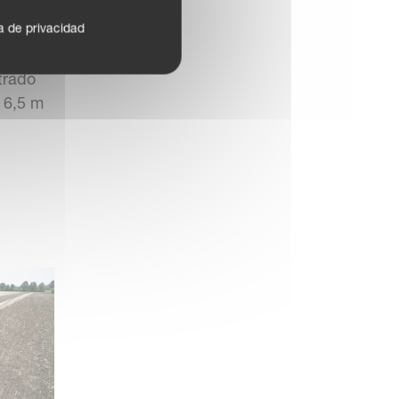
 1100
ca de privacidad
trado
 6,5 m