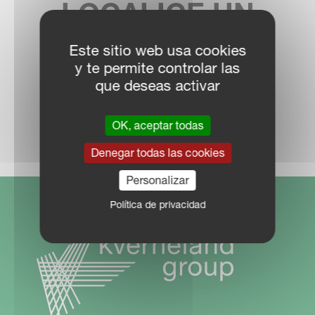
LOCALICE UN
DISTRIBUIDOR
Este sitio web usa cookies
y te permite controlar las
que deseas activar
RED COMERCIAL
OK, aceptar todas
Denegar todas las cookies
Personalizar
Política de privacidad