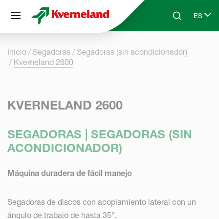
Panel de gestión de cookies
ES
Skip to main content
Search
Select 
Inicio
Segadoras
Segadoras (sin acondicionador)
Kverneland 2600
KVERNELAND 2600
SEGADORAS | SEGADORAS (SIN
ACONDICIONADOR)
Máquina duradera de fácil manejo
Segadoras de discos con acoplamiento lateral con un
ángulo de trabajo de hasta 35°.