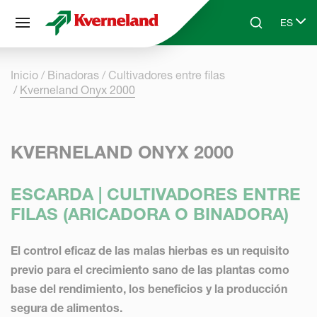
Panel de gestión de cookies
ES
Skip to main content
Search
Select 
Inicio
Binadoras
Cultivadores entre filas
Kverneland Onyx 2000
KVERNELAND ONYX 2000
ESCARDA | CULTIVADORES ENTRE
FILAS (ARICADORA O BINADORA)
El control eficaz de las malas hierbas es un requisito
previo para el crecimiento sano de las plantas como
base del rendimiento, los beneficios y la producción
segura de alimentos.