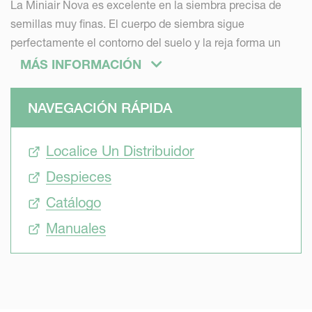
La Miniair Nova es excelente en la siembra precisa de
semillas muy finas. El cuerpo de siembra sigue
perfectamente el contorno del suelo y la reja forma un
surco limpio y claro para garantizar el mejor contacto
MÁS INFORMACIÓN
entre la semilla y el suelo. La colocación precisa de las
semillas es el primer paso fundamental en el camino
NAVEGACIÓN RÁPIDA
hacia la producción de hortalizas de alta calidad.
Localice Un Distribuidor
Economía
Despieces
Invertir en el mejor equipo para sembrar debe tener un
Catálogo
retorno. Obtener los mejores resultados y aumentar
Manuales
significativamente los rendimientos de la explotación es
ese retorno. Con la Miniair Nova está todo bajo control. La
clave del éxito económico es cultivar productos frescos
que cumplan con los más altos estándares de calidad.