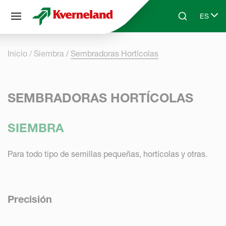
Panel de gestión de cookies
ES
Skip to main content
Search
Select 
Inicio
Siembra
Sembradoras Hortícolas
SEMBRADORAS HORTÍCOLAS
SIEMBRA
Para todo tipo de semillas pequeñas, hortícolas y otras.
Precisión