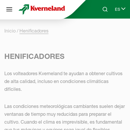
Panel de gestión de cookies
ES
Skip to main content
Search
Select 
Inicio
Henificadores
HENIFICADORES
Los volteadores Kverneland te ayudan a obtener cultivos
de alta calidad, incluso en condiciones climáticas
difíciles.
Las condiciones meteorológicas cambiantes suelen dejar
ventanas de tiempo muy reducidas para preparar el
cultivo. Cuando el clima es imprevisible, es fundamental
que tus máquinas y equipos sean igual de flexibles.