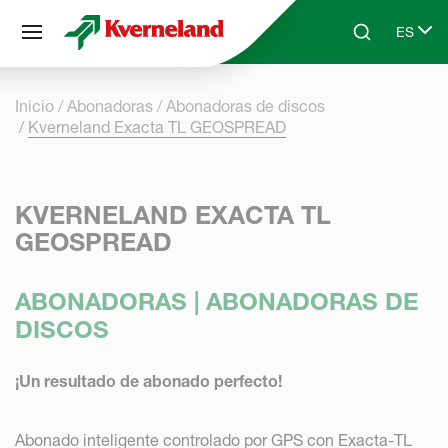
Panel de gestión de cookies
ES
Skip to main content
Search
Select 
Inicio
Abonadoras
Abonadoras de discos
Kverneland Exacta TL GEOSPREAD
KVERNELAND EXACTA TL
GEOSPREAD
ABONADORAS | ABONADORAS DE
DISCOS
¡Un resultado de abonado perfecto!
Abonado inteligente controlado por GPS con Exacta-TL