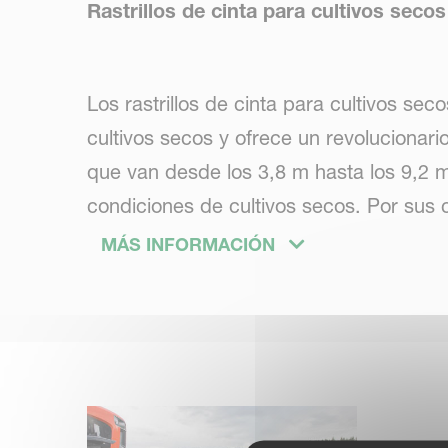
Rastrillos de cinta para cultivos seco
Los rastrillos de cinta para cultivos s
cultivos secos y ofrece un revolucionari
que van desde los 3,8 m hasta los 9,2 m
condiciones de cultivos secos. Por sus c
para los agricultores, que garantiza una
MÁS INFORMACIÓN