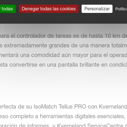
r todas
Denegar todas las cookies
Personalizar
Políti
ara el controlador de tareas es de hasta 10 km de
 extremadamente grandes de una manera totalmen
erimentará una comodidad aún mayor para el operad
sta convertirse en una pantalla brillante en condi
perfecta de su IsoMatch Tellus PRO con Kvernelan
so completo a herramientas digitales esenciale
boración de informes, y Kverneland ServiceCentre p