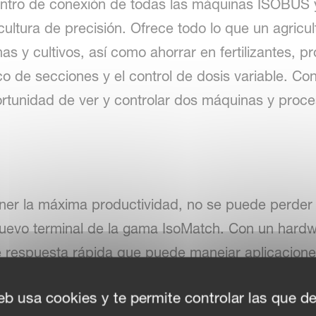
entro de conexión de todas las máquinas ISOBUS 
cultura de precisión. Ofrece todo lo que un agricul
s y cultivos, así como ahorrar en fertilizantes, p
o de secciones y el control de dosis variable. Con
 oportunidad de ver y controlar dos máquinas y pro
ener la máxima productividad, no se puede perder 
nuevo terminal de la gama IsoMatch. Con un hardw
e respuesta rápida que puede manejar aplicacione
sto para trabajar con una gran cantidad de funcio
eb usa cookies y te permite controlar las que d