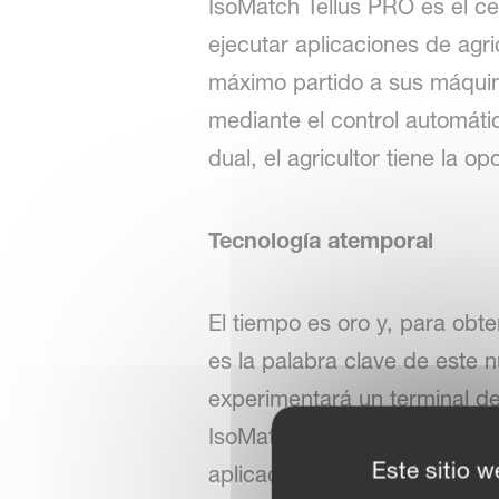
IsoMatch Tellus PRO es el c
ejecutar aplicaciones de agri
máximo partido a sus máquina
mediante el control automátic
dual, el agricultor tiene la
Tecnología atemporal
El tiempo es oro y, para obt
es la palabra clave de este 
experimentará un terminal d
IsoMatch Tellus PRO estará li
Este sitio w
aplicaciones.