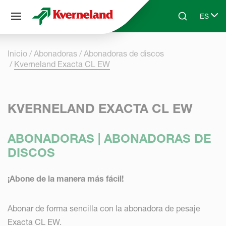
Panel de gestión de cookies
ES
Skip to main content
Search
Select 
Inicio
Abonadoras
Abonadoras de discos
Kverneland Exacta CL EW
KVERNELAND EXACTA CL EW
ABONADORAS | ABONADORAS DE
DISCOS
¡Abone de la manera más fácil!
Abonar de forma sencilla con la abonadora de pesaje
Exacta CL EW.