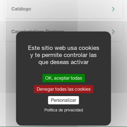
SKIP BROCHURE
Catálogo
Características Técnicas
Este sitio web usa cookies
y te permite controlar las
LOCALICE UN
que deseas activar
DISTRIBUIDOR
OK, aceptar todas
Denegar todas las cookies
Personalizar
RED COMERCIAL
Política de privacidad