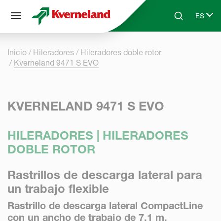
Panel de gestión de cookies
ES
Skip to main content
Search
Select 
Inicio
Hileradores
Hileradores doble rotor
Kverneland 9471 S EVO
KVERNELAND 9471 S EVO
HILERADORES | HILERADORES
DOBLE ROTOR
Rastrillos de descarga lateral para
un trabajo flexible
Rastrillo de descarga lateral CompactLine
con un ancho de trabajo de 7,1 m.