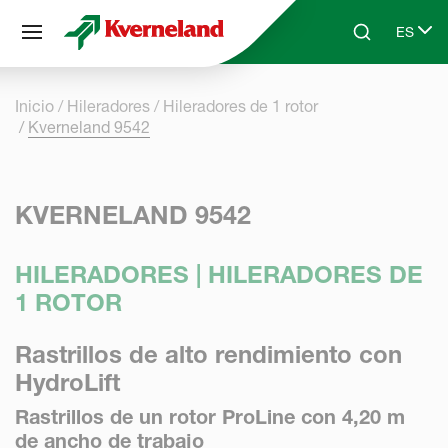
Panel de gestión de cookies
ES
Skip to main content
Search
Select 
Inicio
Hileradores
Hileradores de 1 rotor
Kverneland 9542
KVERNELAND 9542
HILERADORES | HILERADORES DE
1 ROTOR
Rastrillos de alto rendimiento con
HydroLift
Rastrillos de un rotor ProLine con 4,20 m
de ancho de trabajo