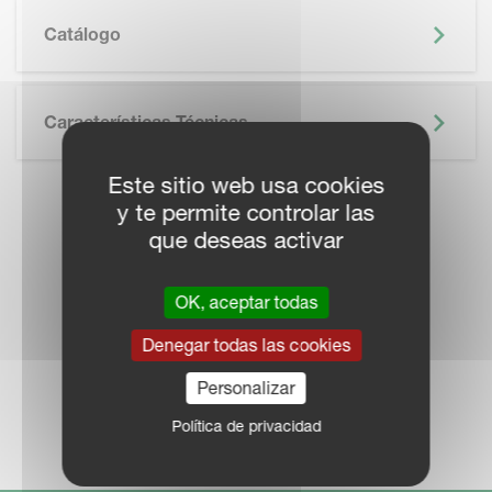
SKIP BROCHURE
Catálogo
Características Técnicas
Este sitio web usa cookies
y te permite controlar las
LOCALICE UN
que deseas activar
DISTRIBUIDOR
OK, aceptar todas
Denegar todas las cookies
Personalizar
RED COMERCIAL
Política de privacidad