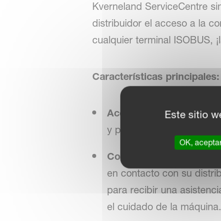
Kverneland ServiceCentre sim
distribuidor el acceso a la 
cualquier terminal ISOBUS, ¡l
Características principales:
Acceso remoto sin inter
Este sitio w
y precisa del equipo de se
OK, acepta
Control total, en cualqui
en contacto con su distri
para recibir una asistenc
el cuidado de la máquina