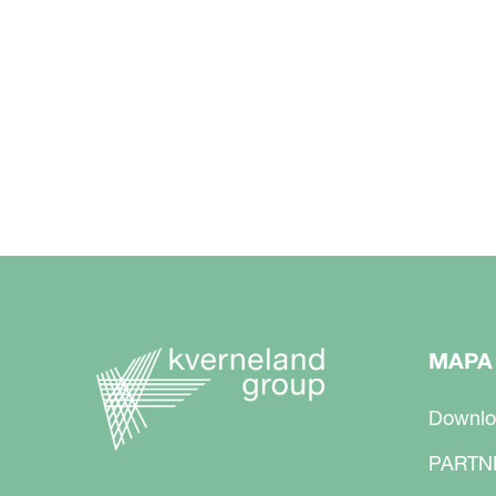
MAPA
Downlo
PARTN