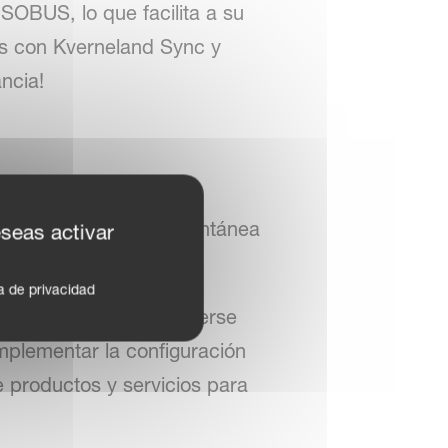
SOBUS, lo que facilita a su
os con Kverneland Sync y
ncia!
ecibir asistencia instantánea
eseas activar
ca de privacidad
nal ISOBUS, puede ponerse
implementar la configuración
e productos y servicios para