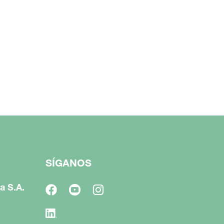
SÍGANOS
a S.A.