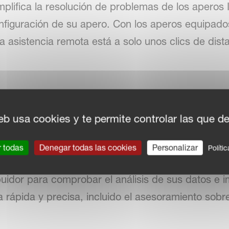
plifica la resolución de problemas de los aperos I
configuración de su apero. Con los aperos equipad
a asistencia remota está a solo unos clics de dista
rupciones:
Su máquina conectada está lista para r
eb usa cookies y te permite controlar las que d
rvicio.
r todas
Denegar todas las cookies
Personalizar
Políti
er lugar:
Con Kverneland Sync y cualquier termi
buidor para comprobar el análisis de sus datos e 
ia rápida y precisa, incluido el asesoramiento sobr
.