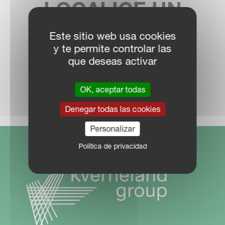
LOCALICE UN
DISTRIBUIDOR
Este sitio web usa cookies
y te permite controlar las
que deseas activar
RED COMERCIAL
OK, aceptar todas
Denegar todas las cookies
Personalizar
Política de privacidad