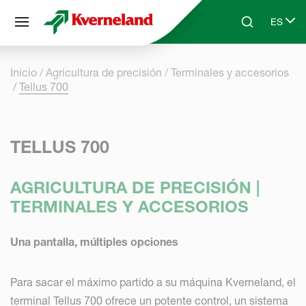
Panel de gestión de cookies
ES
Skip to main content
Search
Select 
Inicio
Agricultura de precisión
Terminales y accesorios
Tellus 700
TELLUS 700
AGRICULTURA DE PRECISIÓN |
TERMINALES Y ACCESORIOS
Una pantalla, múltiples opciones
Para sacar el máximo partido a su máquina Kverneland, el
terminal Tellus 700 ofrece un potente control, un sistema