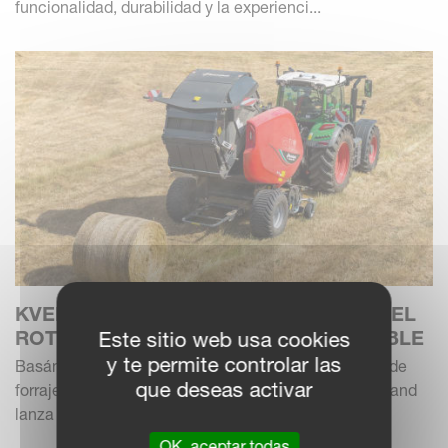
funcionalidad, durabilidad y la experienci...
KVERNELAND DENSUS: EL FUTURO DEL
ROTOEMPACADO DE CÁMARA VARIABLE
Este sitio web usa cookies
y te permite controlar las
Basándose en su amplia experiencia en la cosecha de
que deseas activar
forraje y en su compromiso con los clientes, Kverneland
lanza su nueva gama Densus de rotoempacadora...
OK, aceptar todas