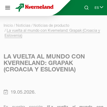
Panel de gestión de cookies
ES
Skip to main content
Search
Select 
Inicio
Noticias
Noticias de producto
La vuelta al mundo con Kverneland: Grapak (Croacia y
Eslovenia)
LA VUELTA AL MUNDO CON
KVERNELAND: GRAPAK
(CROACIA Y ESLOVENIA)
19.05.2026.
En nuestra sección
“La vuelta al mundo con