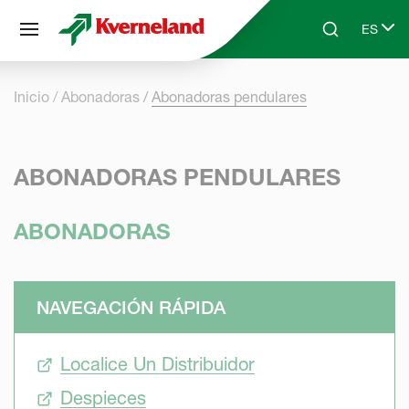
Panel de gestión de cookies
ES
Skip to main content
Search
Select 
Inicio
Abonadoras
Abonadoras pendulares
ABONADORAS PENDULARES
ABONADORAS
NAVEGACIÓN RÁPIDA
Localice Un Distribuidor
Despieces