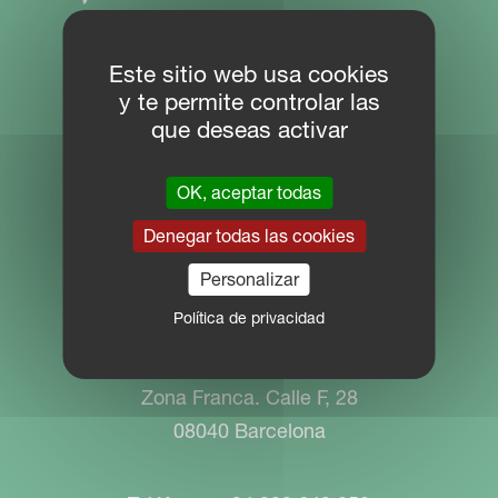
MAPA WEB
Este sitio web usa cookies
y te permite controlar las
que deseas activar
Download Centre
PARTNER PORTAL
OK, aceptar todas
MYKVERNELAND
Denegar todas las cookies
Personalizar
CONTACTO
Política de privacidad
Kverneland Group Ibérica S.A.
Zona Franca. Calle F, 28
08040 Barcelona