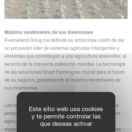
Máximo rendimiento de sus inversiones
Kverneland Group ha definido su ambiciosa visión de ser
un proveedor líder de sistemas agrícolas inteligentes y
eficientes que contribuyen a una agricultura sostenible, al
servicio de la creciente población mundial. La tecnología
de las soluciones Smart Farming es crucial para el futuro
de su negocio, garantizando el máximo rendimiento de
sus inversiones.
Las tecnologías de agricultura inteligente ofrecen una
Este sitio web usa cookies
perspectiva de crecimiento a largo plazo en el negocio
y te permite controlar las
agrícola, con tasas de crecimiento medio anual
que deseas activar
esperadas entre el 10 y el 20%. Estar al frente de estos