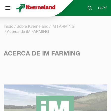
Panel de gestión de cookies
ES
Skip to main content
Search
Select 
Inicio
Sobre Kverneland
iM FARMING
Acerca de iM FARMING
ACERCA DE IM FARMING