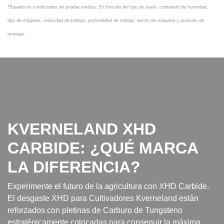
*Basado en condiciones de prueba medias. En función del tipo de suelo, contenido de humedad,
tipo de máquina, velocidad de trabajo, profundidad de trabajo, ancho de máquina y posición de
montaje.
KVERNELAND XHD
CARBIDE: ¿QUÉ MARCA
LA DIFERENCIA?
Experimente el futuro de la agricultura con XHD Carbide.
El desgaste XHD para Cultivadores Kverneland están
reforzados con pletinas de Carburo de Tungsteno
estratégicamente colocadas para conseguir la máxima