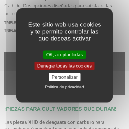
Carbide. Dos opciones diseñadas para satisfacer las
necesidades específicas:
TRIFLEX 700 - XHD TIGER III
Este sitio web usa cookies
y te permite controlar las
TRIFLEX 700 - XHD GOLONDRINA (NUEVA)
que deseas activar
OK, aceptar todas
Denegar todas las cookies
Personalizar
Política de privacidad
¡PIEZAS PARA CULTIVADORES QUE DURAN!
Las
piezas XHD de desgaste con carburo
para