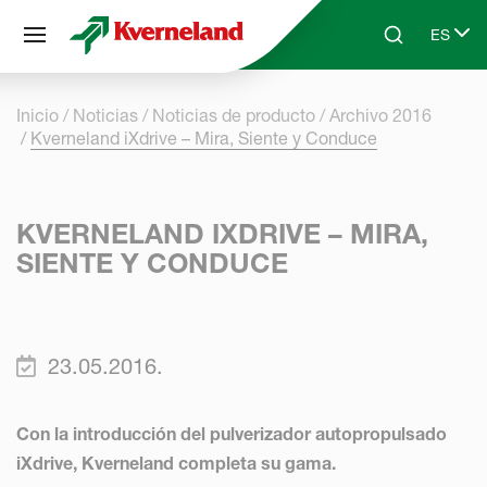
Panel de gestión de cookies
ES
Skip to main content
Search
Select 
Inicio
Noticias
Noticias de producto
Archivo 2016
Kverneland iXdrive – Mira, Siente y Conduce
KVERNELAND IXDRIVE – MIRA,
SIENTE Y CONDUCE
23.05.2016.
Con la introducción del pulverizador autopropulsado
iXdrive, Kverneland completa su gama.