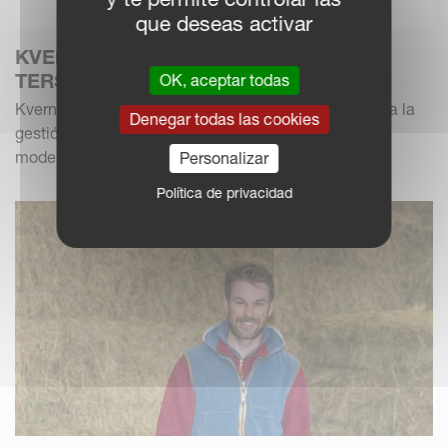
que deseas activar
KVERNELAND PRESENTA LA NUEVA
TERSUS 4000
OK, aceptar todas
Kverneland Group amplía su gama de productos para la
Denegar todas las cookies
gestión de forraje y residuos de cultivo con el nuevo
modelo de trituradora de martillos Kverneland...
Personalizar
Política de privacidad