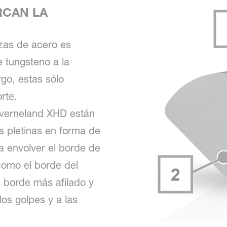
RCAN LA
ezas de acero es
e tungsteno a la
go, estas sólo
rte.
Kverneland XHD están
s pletinas en forma de
 envolver el borde de
 como el borde del
n borde más afilado y
os golpes y a las