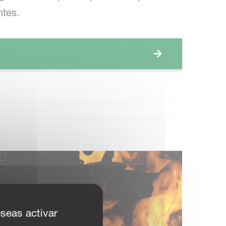
ntes.
eseas activar