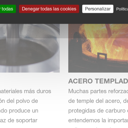
r todas
Denegar todas las cookies
Personalizar
Políti
ACERO TEMPLAD
materiales más duros
Muchas partes reforzad
n del polvo de
de temple del acero, 
ando produce un
protegidas de carburo 
paz de soportar
entendemos la importan