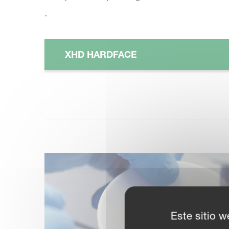
.
XHD HARDFACE
Este sitio w