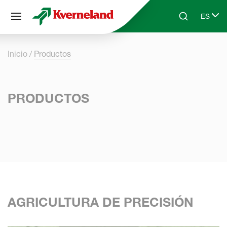
Panel de gestión de cookies
ES
Skip to main content
Search
Select 
Inicio
Productos
PRODUCTOS
AGRICULTURA DE PRECISIÓN